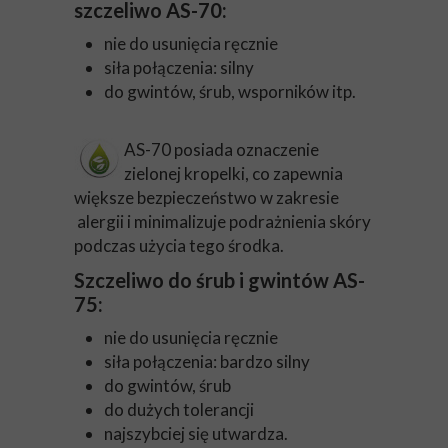
szczeliwo AS-70:
nie do usunięcia ręcznie
siła połączenia: silny
do gwintów, śrub, wsporników itp.
AS-70 posiada oznaczenie
zielonej kropelki, co zapewnia
większe bezpieczeństwo w zakresie
alergii i minimalizuje podrażnienia skóry
podczas użycia tego środka.
Szczeliwo do śrub i gwintów AS-
75:
nie do usunięcia ręcznie
siła połączenia: bardzo silny
do gwintów, śrub
do dużych tolerancji
najszybciej się utwardza.