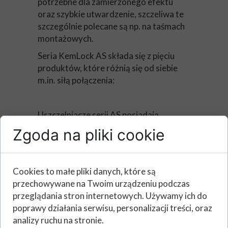
potrzebne dla zamierzonego efektu
oraz szybkie utwardzenie, szczeliwa te
szczególnie polecane są np. na taśmach
montażowych.
Seria KemLock AS składa się z pięciu
produktów, które różnią się od siebie
m.in. siłą połączenia:
Uszczelniacze serii AS posiadają
certyfikat NSF/ANSI Standard
Zgoda na pliki cookie
61. Potwierdza on możliwość użycia
tych środków w systemach wody pitnej.
Cookies to małe pliki danych, które są
przechowywane na Twoim urządzeniu podczas
Szczeliwo do śrub i gwintów AS-
przeglądania stron internetowych. Używamy ich do
22:
poprawy działania serwisu, personalizacji treści, oraz
analizy ruchu na stronie.
łatwy do usunięcia