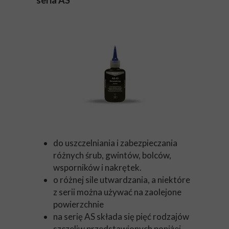
seria AS
do uszczelniania i zabezpieczania
różnych śrub, gwintów, bolców,
wsporników i nakrętek.
o różnej sile utwardzania, a niektóre
z serii można używać na zaolejone
powierzchnie
na serię AS składa się pięć rodzajów
szczeliw przedstawionych poniżej.