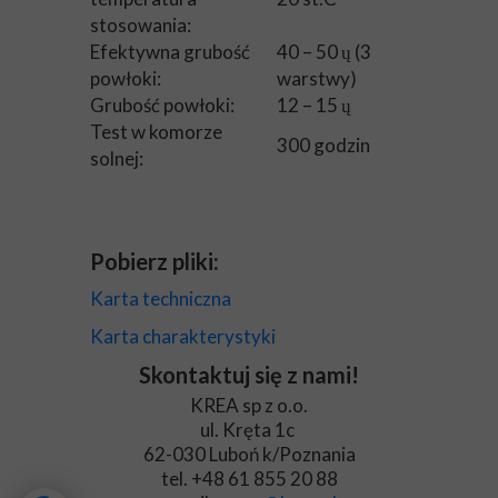
stosowania:
Efektywna grubość
40 – 50 ų (3
powłoki:
warstwy)
Grubość powłoki:
12 – 15 ų
Test w komorze
300 godzin
solnej:
Pobierz pliki:
Karta techniczna
Karta charakterystyki
Skontaktuj się z nami!
KREA sp z o.o.
ul. Kręta 1c
62-030 Luboń k/Poznania
tel. +48 61 855 20 88