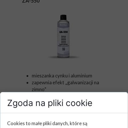
ZA-550
mieszanka cynku i aluminium
zapewnia efekt „galwanizacji na
zimno”
szybko schnie
Zgoda na pliki cookie
zapewnia trwałe zabezpieczenie
przeciw korozji
odporna na wysokie temperatury,
Cookies to małe pliki danych, które są
do +480°C