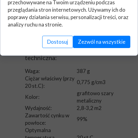
przechowywane na Twoim urządzeniu podczas
daje lepszy efekt powierzchniowy
przeglądania stron internetowych. Używamy ich do
pod względem wyglądu, ale
poprawy działania serwisu, personalizacji treści, oraz
mniejsze zabezpieczenie przed
analizy ruchu na stronie.
korozją niż środek Kema ZN-595.
Dostosuj
Zezwól na wszystkie
Powłoka aluminiowo-cynkowa
Kema ZA-550 - specyfikacja
techniczna:
Waga:
387 g
Ciężar właściwy (przy
0,775 g/cm3
20 st.C):
grafitowo szary
Kolor:
metaliczny
Wydajność:
2,8-3,2 m2
Zawartość cynku w
99%
powłoce:
Optymalna
temperatura
20 st.C