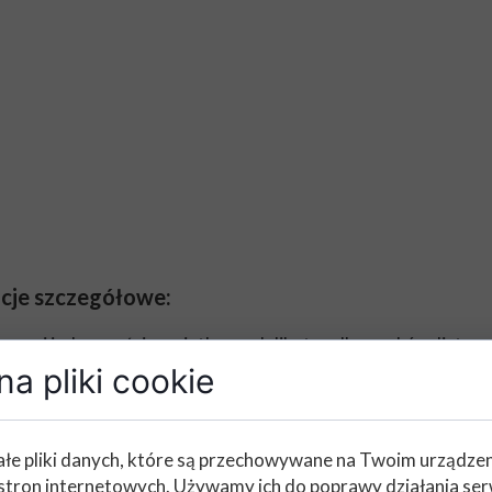
cje szczegółowe:
wny i jednocześnie wyjątkowo delikatny dla zamków, listew
k do szyb i większości lakierów.
a pliki cookie
ymują się na powierzchni, aż do całkowitego rozmrożenia. M
łe pliki danych, które są przechowywane na Twoim urządze
stron internetowych. Używamy ich do poprawy działania ser