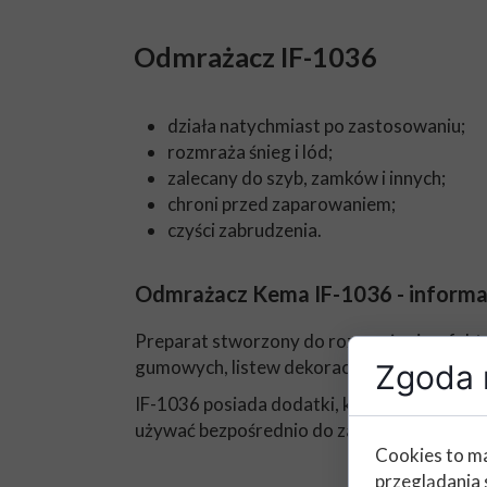
Odmrażacz IF-1036
działa natychmiast po zastosowaniu;
rozmraża śnieg i lód;
zalecany do szyb, zamków i innych;
chroni przed zaparowaniem;
czyści zabrudzenia.
Odmrażacz Kema IF-1036 - informa
Preparat stworzony do rozmrażania, efekty
gumowych, listew dekoracyjnych, wycieracze
Zgoda n
IF-1036 posiada dodatki, które długo utrz
używać bezpośrednio do zamków.
Cookies to ma
przeglądania 