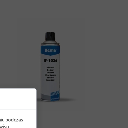
ożna go
niu podczas
wisu,