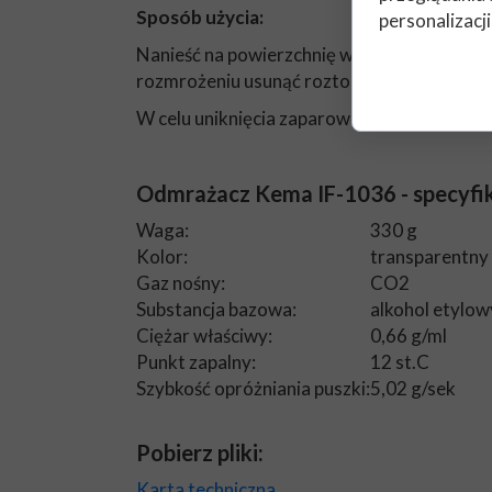
Sposób użycia:
personalizacji
Nanieść na powierzchnię wykonując ruchy cyr
rozmrożeniu usunąć roztopiony śnieg i lód 
W celu uniknięcia zaparowania szyby, nałoż
Odmrażacz Kema IF-1036 - specyfik
Waga:
330 g
Kolor:
transparentny
Gaz nośny:
CO2
Substancja bazowa:
alkohol etylow
Ciężar właściwy:
0,66 g/ml
Punkt zapalny:
12 st.C
Szybkość opróżniania puszki:
5,02 g/sek
Pobierz pliki:
Karta techniczna