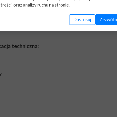
 treści, oraz analizy ruchu na stronie.
kulacyjne w odległości ok. 50cm od szyby, luster itp. Po
za pomocą szczotki lub szmatki.
Dostosuj
Zezwól n
yć cienką warstwę na suchą szmatkę i przetrzeć szybę.
acja techniczna:
y